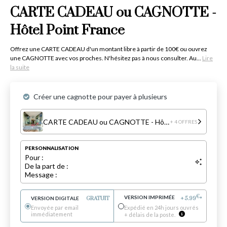
CARTE CADEAU ou CAGNOTTE -
Hôtel Point France
Offrez une CARTE CADEAU d'un montant libre à partir de 100€ ou ouvrez
une CAGNOTTE avec vos proches. N'hésitez pas à nous consulter. Au...
Lire
la suite
Créer une cagnotte pour payer à plusieurs
CARTE CADEAU ou CAGNOTTE - Hôtel Point France
+ 4 OFFRES
PERSONNALISATION
Pour :
De la part de :
Message :
VERSION IMPRIMÉE
€
VERSION DIGITALE
GRATUIT
+
5.99
*
Envoyée par email
Expédié en 24h jours ouvrés
immédiatement
+ délais de la poste.